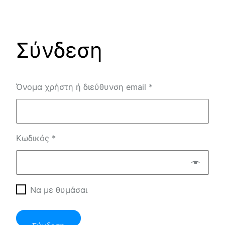
Μετάβαση
στο
Σύνδεση
περιεχόμενο
Απαιτείται
Όνομα χρήστη ή διεύθυνση email
*
Απαιτείται
Κωδικός
*
Να με θυμάσαι